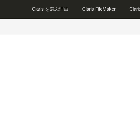
Claris を選ぶ理由
Claris FileMaker
Clar