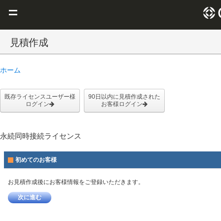
Claris を選ぶ理由
見積作成
Claris FileMaker
ホーム
Claris Connect
リソース
既存ライセンスユーザー様
90日以内に見積作成された
ログイン
お客様ログイン
ブログ
永続同時接続ライセンス
初めてのお客様
お見積作成後にお客様情報をご登録いただきます。