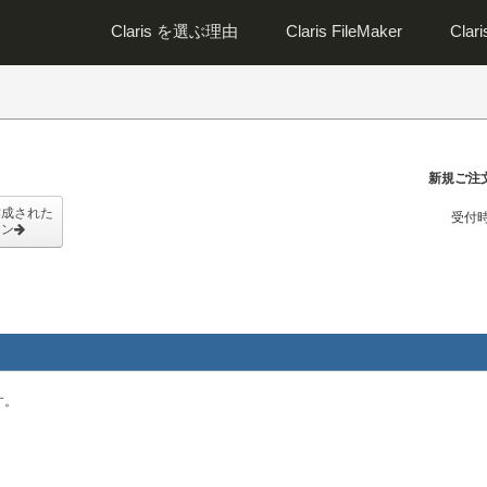
Claris を選ぶ理由
Claris FileMaker
Clar
新規ご注
作成された
受付時
イン
す。