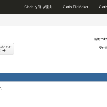
Claris を選ぶ理由
Claris FileMaker
Clar
新規ご注
作成された
受付時
イン
す。