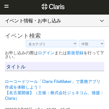
Claris を選ぶ理由
イベント情報・お申し込み
Claris FileMaker
イベント検索
Claris Connect
リソース
お申し込みの際は
ログイン
または
新規登録
を行って下
ブログ
さい。
タイトル
ローコードツール「Claris FileMaker」で業務アプリ
作成を体験しよう！
【名古屋開催】（主催：株式会社ジェネコム、後援：
Claris）