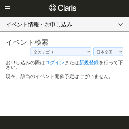
Claris を選ぶ理由
イベント情報・お申し込み
Claris FileMaker
イベント検索
Claris Connect
リソース
お申し込みの際は
ログイン
または
新規登録
を行って下
ブログ
さい。
現在、該当のイベント開催予定はございません。