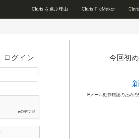
Claris を選ぶ理由
Claris FileMaker
Clar
 ログイン
今回初
Eメール動作確認のための